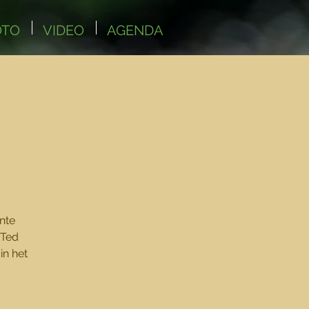
OTO
VIDEO
AGENDA
nte
 Ted
in het