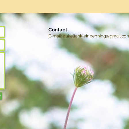
Contact
E-mail:
aukelienkleinpenning@gmail.co
r